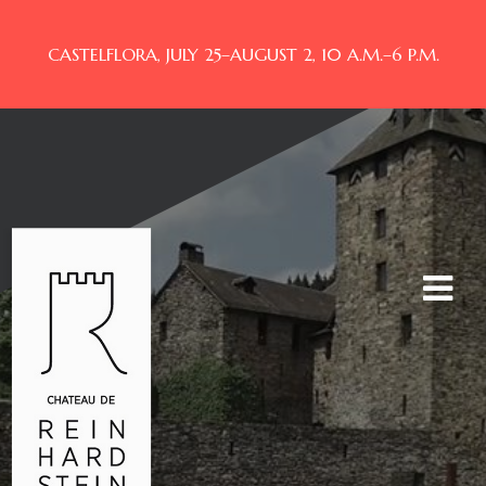
CASTELFLORA, JULY 25–AUGUST 2, 10 A.M.–6 P.M.
Toggle
navigat