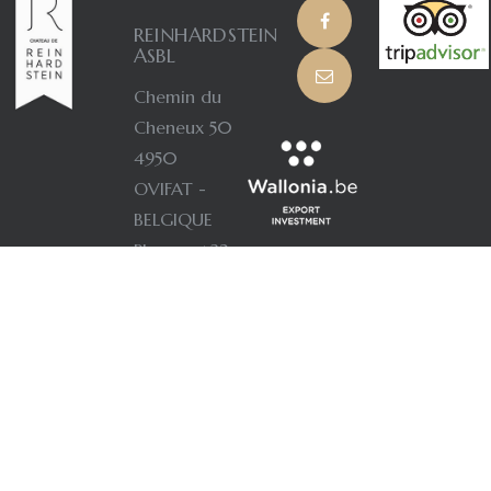
REINHARDSTEIN
ASBL
Chemin du
Cheneux 50
4950
OVIFAT -
BELGIQUE
Phone : +32
(0) 80 44
68 68
Fax : +32
(0) 80 44
69 99
TVA : BE
0410.565.465.