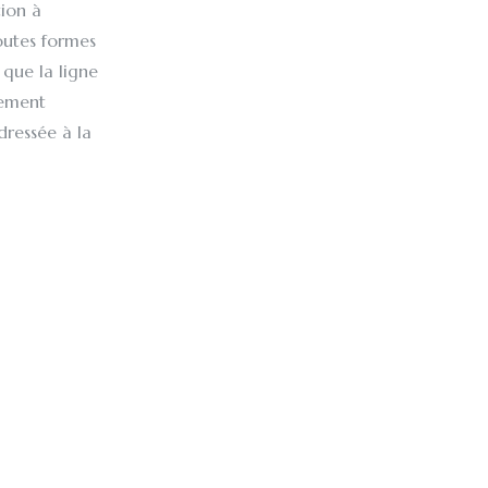
tion à
outes formes
 que la ligne
tement
dressée à la
ce (surface
page dans sa
 partie du site
origine exacte
, telle que le
te demande en
ein.net
).