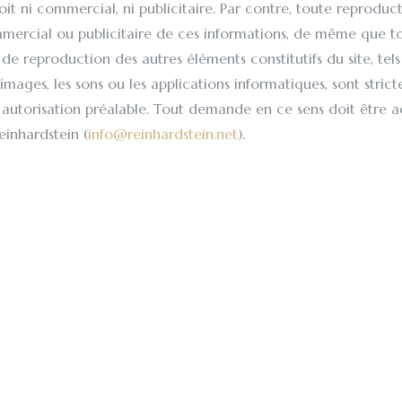
oit ni commercial, ni publicitaire. Par contre, toute reproduc
mercial ou publicitaire de ces informations, de même que t
t de reproduction des autres éléments constitutifs du site, tels
 images, les sons ou les applications informatiques, sont stric
s autorisation préalable. Tout demande en ce sens doit être a
einhardstein (
info@reinhardstein.net
).
PERLIENS VERS LE SITE
autorise la création sans demande préalable de liens en surfa
envoient à la page d'accueil du site portail ou à toute autre 
contre, le recours à toutes techniques visant à inclure tout ou
n site Internet en masquant ne serait-ce que partiellement l'
n ou pouvant prêter à confusion sur l'origine de l'information
n-lining, requiert l'autorisation écrite de Reinhardstein. Tou
tre adressée à la direction de Reinhardstein (
info@reinhardst