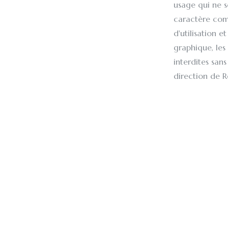
usage qui ne s
caractère com
d'utilisation e
graphique, les
interdites san
direction de R
CRÉATION D'HY
Reinhardstein 
linking) qui r
globalité. Par 
portail dans u
de l'informatio
framing ou l'i
ce sens doit ê