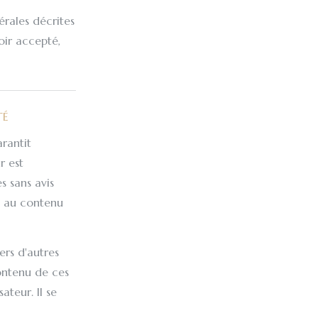
érales décrites
oir accepté,
TÉ
arantit
r est
s sans avis
nt au contenu
vers d'autres
contenu de ces
sateur. Il se