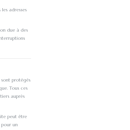
 les adresses
tion due à des
nterruptions
e sont protégés
ique. Tous ces
tiers auprès
site peut être
 pour un