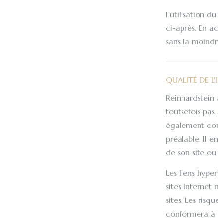
L'utilisation 
ci-après. En a
sans la moindre
QUALITÉ DE L
Reinhardstein a
toutsefois pas 
également cons
préalable. Il 
de son site ou 
Les liens hyper
sites Internet
sites. Les risqu
conformera à le