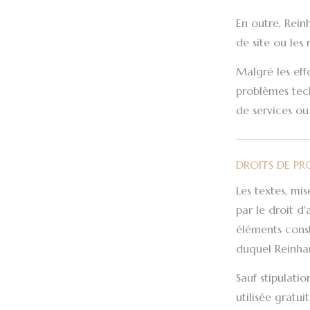
En outre, Rein
de site ou les
Malgré les eff
problèmes tech
de services ou
DROITS DE PR
Les textes, mis
par le droit d
éléments const
duquel Reinhar
Sauf stipulatio
utilisée grat