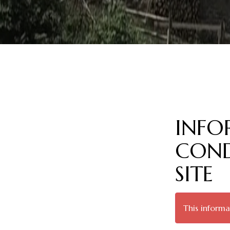
INFO
COND
SITE
This informat