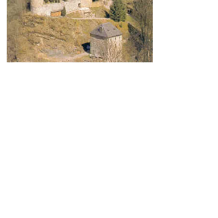
ANIMATIONS
Artisans- Magicien -Jongleurs - Danseurs - Initiations tir
à l'arc - Démonstrations de combat...
Samedi présense des lanceurs de drapeau et tambours
de l'Ommegang
Petite restauration
Parking gratuit (piste de ski) avec navettes
Samedi 10-20h Dimanche 10-19h